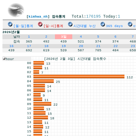
Total:
176195
Today:
1
[
kimhwa_nh
] 접속통계
[월-일]통계
[일-시]통계
시간대별 누산
365 days
o
2026년2월
날자
1
2
3일
4
5
6
7
접속
365
492
439
521
374
374
468
16
17
18
19
20
21
22
23
439
692
619
520
587
705
484
650
[2026년 2월 3일] 시간대별 접속횟수
hour
00
13
01
11
02
7
03
112
04
25
05
14
06
14
07
9
08
11
09
22
10
13
11
15
12
18
13
11
14
12
15
11