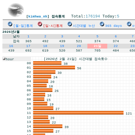
Total:
176194
Today:
5
[
kimhwa_nh
] 접속통계
[월-일]통계
[일-시]통계
시간대별 누산
365 days
o
2026년2월
날자
1
2
3
4
5
6
7
접속
365
492
439
521
374
374
46
16
17
18
19
20
21일
22
23
439
692
619
520
587
705
484
65
[2026년 2월 21일] 시간대별 접속횟수
hour
00
38
01
56
02
30
03
24
04
20
05
18
06
26
07
16
08
15
09
19
10
27
11
121
12
20
13
22
14
39
15
27