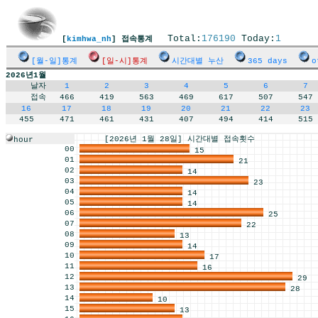
Total:
176190
Today:
1
[
kimhwa_nh
] 접속통계
[월-일]통계
[일-시]통계
시간대별 누산
365 days
o
2026년1월
날자
1
2
3
4
5
6
7
접속
466
419
563
469
617
507
547
16
17
18
19
20
21
22
23
455
471
461
431
407
494
414
515
[2026년 1월 28일] 시간대별 접속횟수
hour
00
15
01
21
02
14
03
23
04
14
05
14
06
25
07
22
08
13
09
14
10
17
11
16
12
29
13
28
14
10
15
13