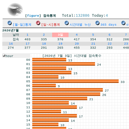
Total:
132886
Today:
4
[
figure
] 접속통계
[월-일]통계
[일-시]통계
시간대별 누산
365 days
o
2026년7월
날자
1
2
3일
4
5
6
7
접속
403
335
376
417
354
312
286
16
17
18
19
20
21
22
23
274
377
291
265
455
332
293
448
[2026년 7월 3일] 시간대별 접속횟수
hour
00
13
01
24
02
13
03
15
04
10
05
33
06
9
07
27
08
26
09
21
10
14
11
17
12
11
13
17
14
14
15
10