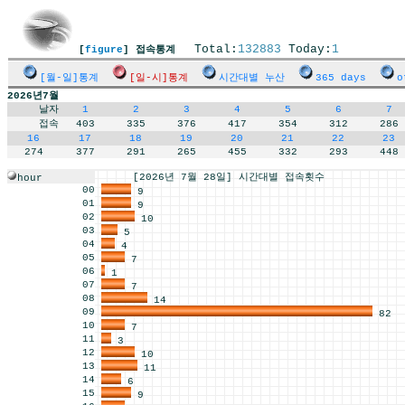
Total:
132883
Today:
1
[
figure
] 접속통계
[월-일]통계
[일-시]통계
시간대별 누산
365 days
o
2026년7월
날자
1
2
3
4
5
6
7
접속
403
335
376
417
354
312
286
16
17
18
19
20
21
22
23
274
377
291
265
455
332
293
448
[2026년 7월 28일] 시간대별 접속횟수
hour
00
9
01
9
02
10
03
5
04
4
05
7
06
1
07
7
08
14
09
82
10
7
11
3
12
10
13
11
14
6
15
9