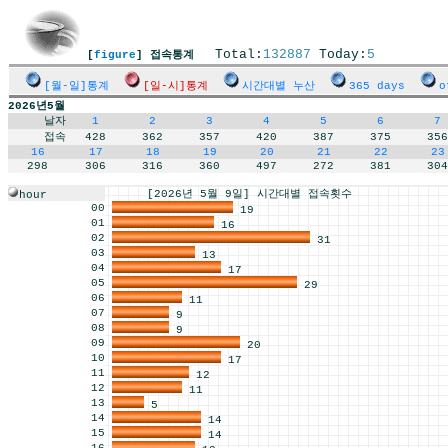
Total:
132887
Today:
5
[
figure
] 접속통계
[월-일]통계
[일-시]통계
시간대별 누산
365 days
o
2026년5월
날자
1
2
3
4
5
6
7
접속
428
362
357
420
387
375
356
16
17
18
19
20
21
22
23
298
306
316
360
497
272
381
304
[2026년 5월 9일] 시간대별 접속횟수
hour
00
19
01
16
02
31
03
13
04
17
05
29
06
11
07
9
08
9
09
20
10
17
11
12
12
11
13
5
14
14
15
14