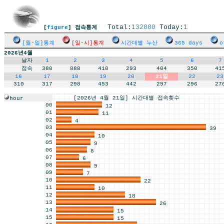
Total:
132880
Today:
1
[
figure
] 접속통계
[월-일]통계
[일-시]통계
시간대별 누산
365 days
o
2026년4월
날자
1
2
3
4
5
6
7
접속
380
888
410
293
404
350
41
16
17
18
19
20
21일
22
23
310
317
298
453
442
297
296
27
[2026년 4월 21일] 시간대별 접속횟수
hour
00
12
01
11
02
4
03
39
04
10
05
9
06
8
07
6
08
9
09
7
10
22
11
10
12
18
13
26
14
15
15
15