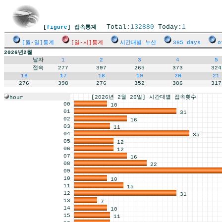
Total:
132880
Today:
1
[
figure
] 접속통계
[월-일]통계
[일-시]통계
시간대별 누산
365 days
o
2026년2월
날자
1
2
3
4
5
접속
277
397
265
373
324
16
17
18
19
20
21
276
398
276
352
386
317
[2026년 2월 26일] 시간대별 접속횟수
hour
00
10
01
31
02
16
03
11
04
35
05
12
06
12
07
16
08
22
09
10
10
11
15
12
31
13
7
14
10
15
11