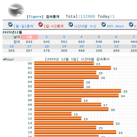
Total:
132880
Today:
1
[
figure
] 접속통계
[월-일]통계
[일-시]통계
시간대별 누산
365 days
o
2025년12월
날자
1일
2
3
4
5
6
7
접속
633
642
551
663
549
394
484
16
17
18
19
20
21
22
23
365
357
478
309
488
330
309
365
[2025년 12월 1일] 시간대별 접속횟수
hour
00
24
01
31
02
25
03
26
04
20
05
20
06
35
07
34
08
19
09
27
10
30
11
15
12
19
13
32
14
25
15
33