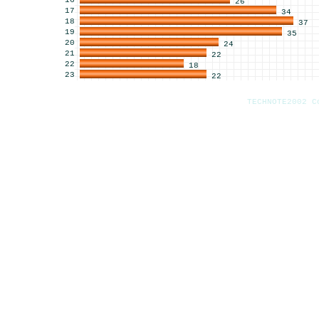
16
26
17
34
18
37
19
35
20
24
21
22
22
18
23
22
TECHNOTE2002 C