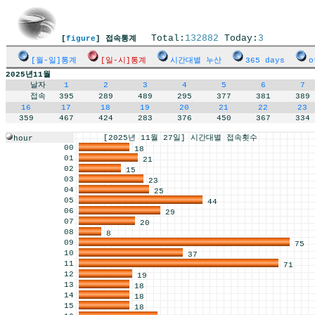
Total:
132882
Today:
3
[
figure
] 접속통계
[월-일]통계
[일-시]통계
시간대별 누산
365 days
o
2025년11월
날자
1
2
3
4
5
6
7
접속
395
289
489
295
377
381
389
16
17
18
19
20
21
22
23
359
467
424
283
376
450
367
334
[2025년 11월 27일] 시간대별 접속횟수
hour
00
18
01
21
02
15
03
23
04
25
05
44
06
29
07
20
08
8
09
75
10
37
11
71
12
19
13
18
14
18
15
18