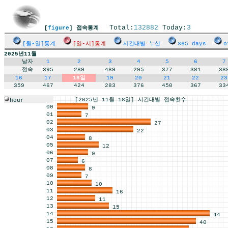
Total:
132882
Today:
3
[
figure
] 접속통계
[월-일]통계
[일-시]통계
시간대별 누산
365 days
o
2025년11월
날자
1
2
3
4
5
6
7
접속
395
289
489
295
377
381
38
16
17
18일
19
20
21
22
23
359
467
424
283
376
450
367
33
[2025년 11월 18일] 시간대별 접속횟수
hour
00
9
01
7
02
27
03
22
04
8
05
12
06
9
07
6
08
8
09
7
10
10
11
16
12
11
13
15
14
44
15
40