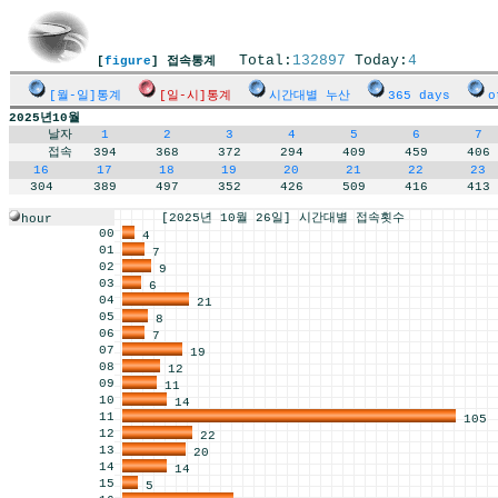
Total:
132897
Today:
4
[
figure
] 접속통계
[월-일]통계
[일-시]통계
시간대별 누산
365 days
o
2025년10월
날자
1
2
3
4
5
6
7
접속
394
368
372
294
409
459
406
16
17
18
19
20
21
22
23
304
389
497
352
426
509
416
413
[2025년 10월 26일] 시간대별 접속횟수
hour
00
4
01
7
02
9
03
6
04
21
05
8
06
7
07
19
08
12
09
11
10
14
11
105
12
22
13
20
14
14
15
5