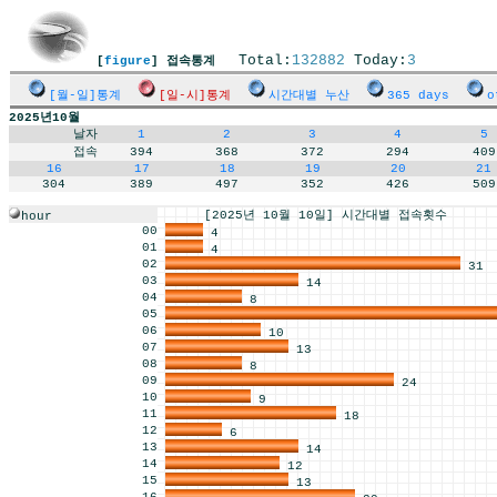
Total:
132882
Today:
3
[
figure
] 접속통계
[월-일]통계
[일-시]통계
시간대별 누산
365 days
o
2025년10월
날자
1
2
3
4
5
접속
394
368
372
294
409
16
17
18
19
20
21
304
389
497
352
426
509
[2025년 10월 10일] 시간대별 접속횟수
hour
00
4
01
4
02
31
03
14
04
8
05
06
10
07
13
08
8
09
24
10
9
11
18
12
6
13
14
14
12
15
13